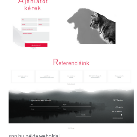
spp.hu példa weboldal