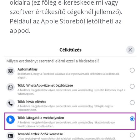
oldalra (ez főleg e-kereskedelmi vagy
szoftver értékesítő cégeknél jellemző).
Például az Apple Storeból letöltheti az
appod.