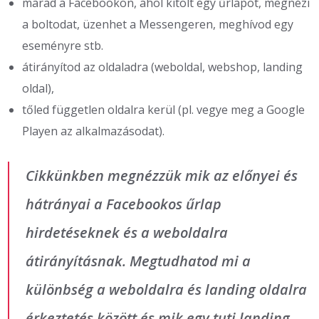
marad a Facebookon, ahol kitölt egy űrlapot, megnézi
a boltodat, üzenhet a Messengeren, meghívod egy
eseményre stb.
átirányítod az oldaladra (weboldal, webshop, landing
oldal),
tőled független oldalra kerül (pl. vegye meg a Google
Playen az alkalmazásodat).
Cikkünkben megnézzük mik az előnyei és
hátrányai a Facebookos űrlap
hirdetéseknek és a weboldalra
átirányításnak. Megtudhatod mi a
különbség a weboldalra és landing oldalra
érkeztetés között és mik egy tuti landing