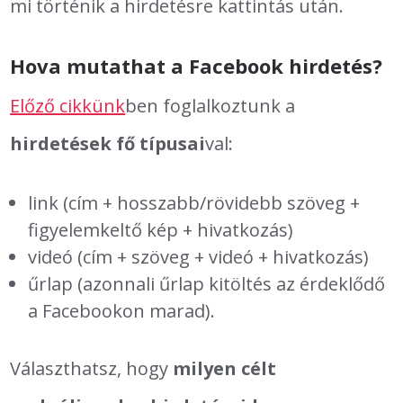
mi történik a hirdetésre kattintás után.
Hova mutathat a Facebook hirdetés?
Előző cikkünk
ben foglalkoztunk a
hirdetések fő típusai
val:
link (cím + hosszabb/rövidebb szöveg +
figyelemkeltő kép + hivatkozás)
videó (cím + szöveg + videó + hivatkozás)
űrlap (azonnali űrlap kitöltés az érdeklődő
a Facebookon marad).
Választhatsz, hogy
milyen célt