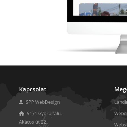
Kapcsolat
Meg
SPP WebDesign
Landi
9171 Győrújfalu,
Webol
Akácos út 22.
Webs