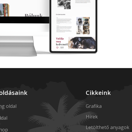
oldásaink
Cikkeink
ng oldal
Grafika
Hírek
dal
Letölthető anyagok
hop