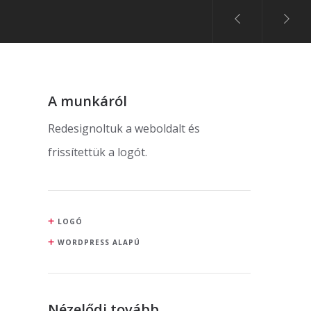
A munkáról
Redesignoltuk a weboldalt és
frissítettük a logót.
LOGÓ
WORDPRESS ALAPÚ
Nézelődj tovább