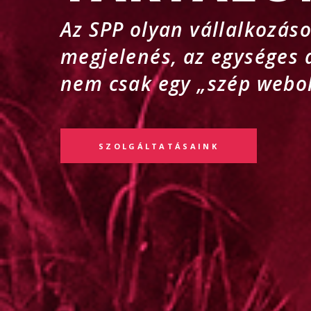
Az SPP olyan vállalkozáso
megjelenés, az egységes 
nem csak egy „szép webol
SZOLGÁLTATÁSAINK