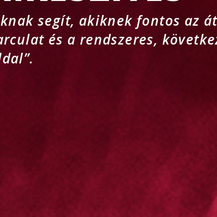
knak segít, akiknek fontos az á
arculat és a rendszeres, követk
dal”.