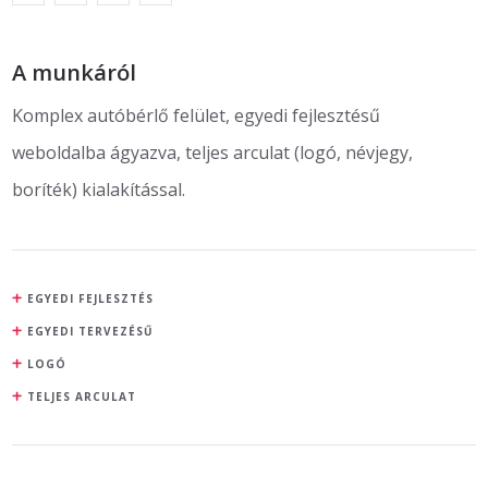
A munkáról
Komplex autóbérlő felület, egyedi fejlesztésű
weboldalba ágyazva, teljes arculat (logó, névjegy,
boríték) kialakítással.
EGYEDI FEJLESZTÉS
EGYEDI TERVEZÉSŰ
LOGÓ
TELJES ARCULAT