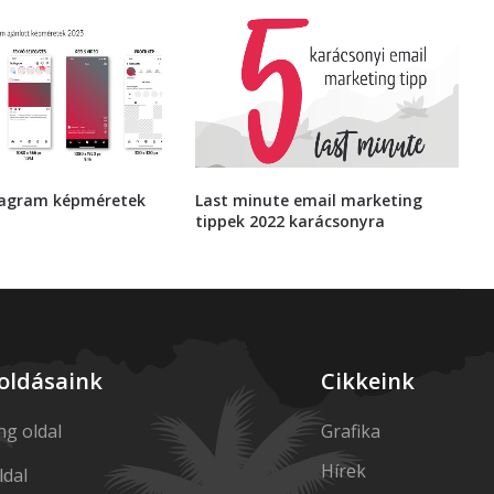
stagram képméretek
Last minute email marketing
tippek 2022 karácsonyra
oldásaink
Cikkeink
ng oldal
Grafika
Hírek
dal