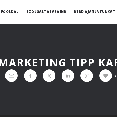
FŐOLDAL
SZOLGÁLTATÁSAINK
KÉRD AJÁNLATUNKAT!
 MARKETING TIPP K
0