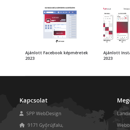
Ajánlott Facebook képméretek
Ajánlott In
2023
2023
Kapcsolat
Meg
SPP WebDesign
Landi
9171 Győrújfalu,
Webol