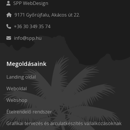
SPP WebDesign
9171 Győrújfalu, Akácos út 22.
+36 30 349 35 74
info@spp.hu
Megoldásaink
Landing oldal
Weboldal
Webshop
Ételrendelő rendszer
Grafikai tervezés és arculatkészítés vállalkozásoknak