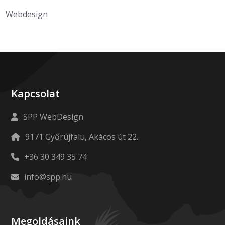
Webdesign
Kapcsolat
SPP WebDesign
9171 Győrújfalu, Akácos út 22.
+36 30 349 35 74
info@spp.hu
Megoldásaink