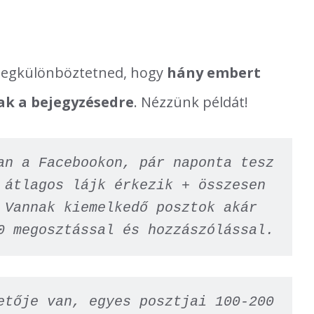
megkülönböztetned, hogy
hány embert
ak a bejegyzésedre
. Nézzünk példát!
an a Facebookon, pár naponta tesz 
 átlagos lájk érkezik + összesen 
 Vannak kiemelkedő posztok akár 
0 megosztással és hozzászólással.
etője van, egyes posztjai 100-200 