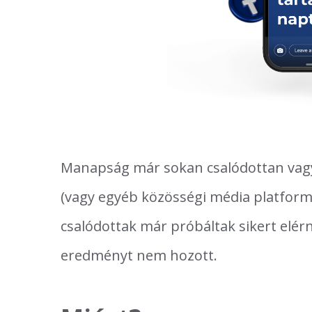
Manapság már sokan csalódottan vagy
(vagy egyéb közösségi média platformok
csalódottak már próbáltak sikert elér
eredményt nem hozott.