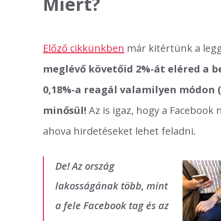
Miért?
Előző cikkünkben
már kitértünk a leg
meglévő követőid 2%-át eléred a b
0,18%-a reagál valamilyen módon (l
minősül!
Az is igaz, hogy a Facebook n
ahova hirdetéseket lehet feladni.
De! Az ország
lakosságának több, mint
a fele Facebook tag és az