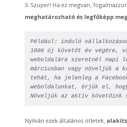
3. Szuper! Ha ez megvan, fogalmazz
meghatározható és legfőképp megv
Például: induló vállalkozáso
1000 új követőt év végére, v
weboldalára szeretnél napi l
márciusban vagy növeljük a k
tehát, ha jelenleg a Faceboo
weboldalunkat, érjük el, hog
Növeljük az aktív követőink 
Nyilván ezek általános ötletek,
alakít