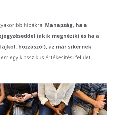
gyakoribb hibákra.
Manapság, ha a
ejegyzéseddel (akik megnézik) és ha a
ájkol, hozzászól), az már sikernek
em egy klasszikus értékesítési felület,