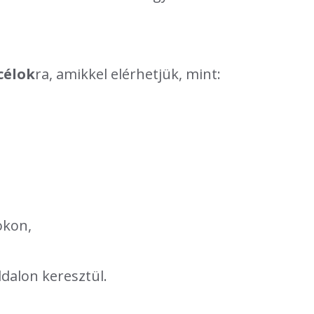
célok
ra, amikkel elérhetjük, mint:
okon,
dalon keresztül.