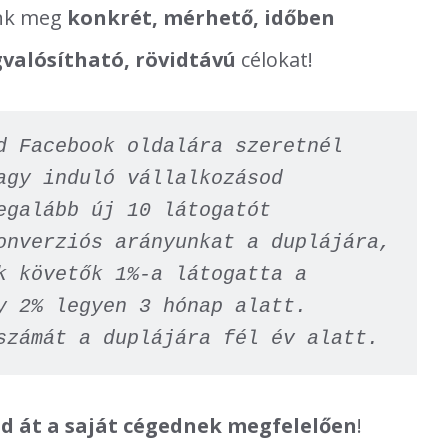
unk meg
konkrét, mérhető, időben
alósítható, rövidtávú
célokat!
d Facebook oldalára szeretnél 
agy induló vállalkozásod 
egalább új 10 látogatót 
onverziós arányunkat a duplájára, 
k követők 1%-a látogatta a 
y 2% legyen 3 hónap alatt. 
számát a duplájára fél év alatt.
sd át a saját cégednek megfelelően
!