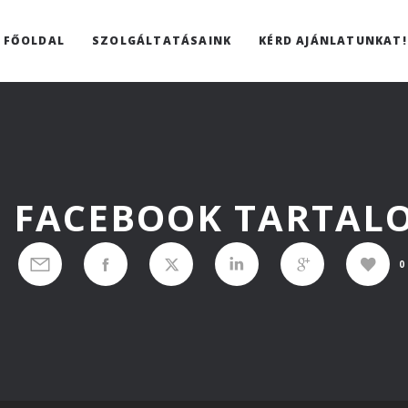
FŐOLDAL
SZOLGÁLTATÁSAINK
KÉRD AJÁNLATUNKAT!
T FACEBOOK TARTA
0