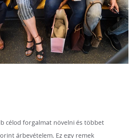
bb célod forgalmat növelni és többet
ó forint árbevételem. Ez egy remek